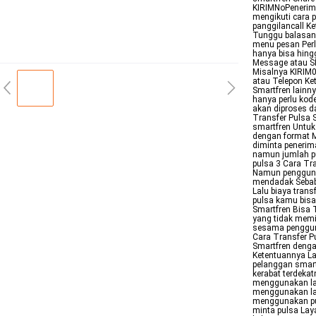
KIRIMNoPenerim
mengikuti cara 
panggilancall Ke
Tunggu balasan 
menu pesan Perl
hanya bisa hing
Message atau SM
Misalnya KIRIM0
atau Telepon Ket
Smartfren lainn
hanya perlu kod
akan diproses d
Transfer Pulsa 
smartfren Untuk
dengan format M
diminta penerim
namun jumlah pu
pulsa 3 Cara Tr
Namun pengguna 
mendadak Sebab
Lalu biaya trans
pulsa kamu bisa
Smartfren Bisa 
yang tidak memi
sesama penggun
Cara Transfer P
Smartfren denga
Ketentuannya La
pelanggan smart
kerabat terdeka
menggunakan lay
menggunakan lay
menggunakan pul
minta pulsa Lay