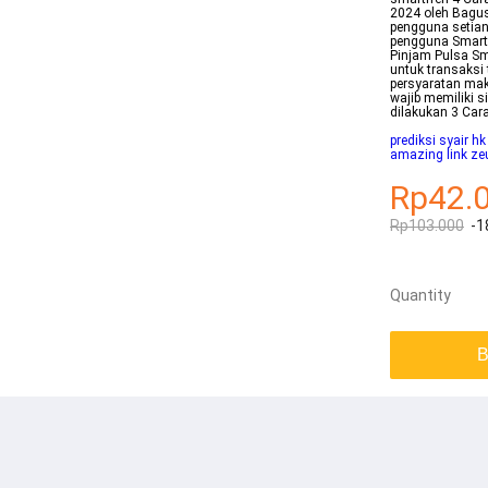
2024 oleh Bagus
pengguna setian
pengguna Smartf
Pinjam Pulsa S
untuk transaksi
persyaratan mak
wajib memiliki s
dilakukan 3 Car
prediksi syair hk
amazing link ze
Rp42.
Rp103.000
-1
Quantity
B