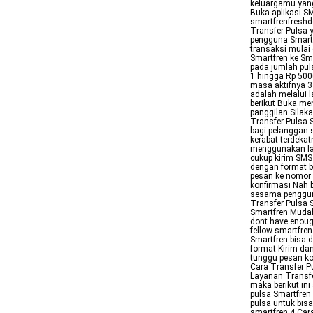
keluargamu yang
Buka aplikasi 
smartfrenfreshd
Transfer Pulsa
pengguna Smartf
transaksi mulai 
Smartfren ke S
pada jumlah pul
1 hingga Rp 500
masa aktifnya 3 
adalah melalui 
berikut Buka me
panggilan Silak
Transfer Pulsa 
bagi pelanggan 
kerabat terdeka
menggunakan la
cukup kirim SM
dengan format b
pesan ke nomor 
konfirmasi Nah b
sesama penggun
Transfer Pulsa
Smartfren Mudah
dont have enough
fellow smartfren
Smartfren bisa 
format Kirim d
tunggu pesan ko
Cara Transfer P
Layanan Transfe
maka berikut in
pulsa Smartfren
pulsa untuk bis
smartfren 4 Car