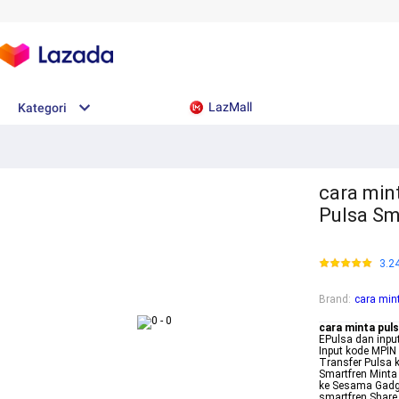
LazMall
Kategori
cara min
Pulsa Sm
3.2
Brand
:
cara min
cara minta pul
EPulsa dan input
Input kode MPIN
Transfer Pulsa 
Smartfren Minta
ke Sesama Gadg
smartfren Share