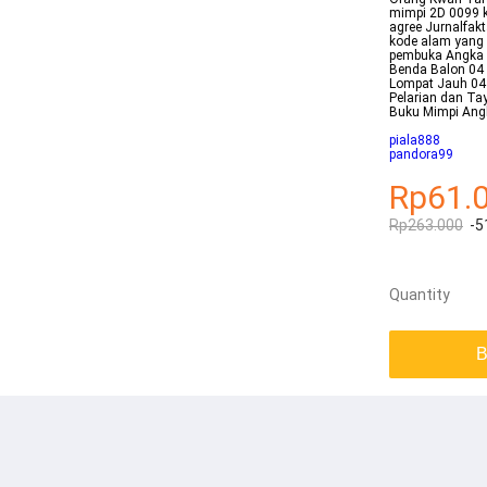
mimpi 2D 0099 ki
agree Jurnalfak
kode alam yang 
pembuka Angka 
Benda Balon 04
Lompat Jauh 04 
Pelarian dan Ta
Buku Mimpi Ang
piala888
pandora99
Rp61.
Rp263.000
-5
Quantity
B