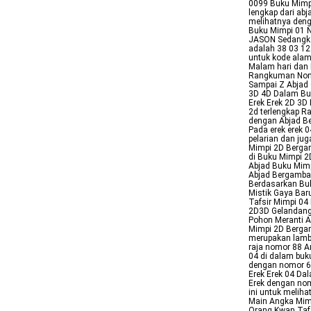
0099 Buku Mimpi
lengkap dari ab
melihatnya denga
Buku Mimpi 01
JASON Sedangka
adalah 38 03 12
untuk kode alam
Malam hari dan 
Rangkuman Nomo
Sampai Z Abjad 
3D 4D Dalam Buk
Erek Erek 2D 3D
2d terlengkap R
dengan Abjad B
Pada erek erek 
pelarian dan ju
Mimpi 2D Bergam
di Buku Mimpi 2
Abjad Buku Mimp
Abjad Bergambar
Berdasarkan Bu
Mistik Gaya Bar
Tafsir Mimpi 04
2D3D Gelandang
Pohon Meranti An
Mimpi 2D Bergam
merupakan lamba
raja nomor 88 A
04 di dalam buk
dengan nomor 6
Erek Erek 04 Da
Erek dengan no
ini untuk melih
Main Angka Mim
Orang Kwan Tafs