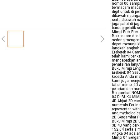
nomor 00 sampa
bermacam macam
digit untuk di 
dibawah naungan
serta dibawah 
juga patut di j
burung gelatik s
Mimpi Erek Erek
Berkendara den
sedang mengenda
dapat menunjuk
langkahlangkah
Erekerek 04 Gam
telah kami beri
mendapatkan art
penafsiran lanj
Buku Mimpi Leng
Erekerek 04 Ses
kepada Anda men
kami juga menje
tafsir mimpi 2D
pelarian dan no
Bergambar NOM
04 DI BUKU MIM
4D Abjad 2D eac
numerals For in
represented with
and mythological
2D Bergambar P
Buku Mimpi 2D 
3D 4D yang berk
152 04 serta si
Angka 04 adalah
Mimpi 04 Bergam