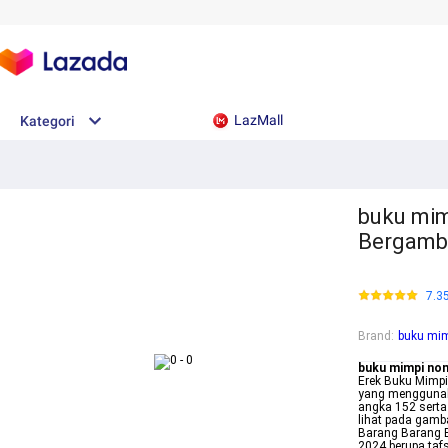
LazMall
Kategori
buku mim
Bergamb
7.3
Brand
:
buku mi
buku mimpi no
Erek Buku Mimp
yang menggunak
angka 152 serta
lihat pada gamb
Barang Barang B
2024 berupa taf