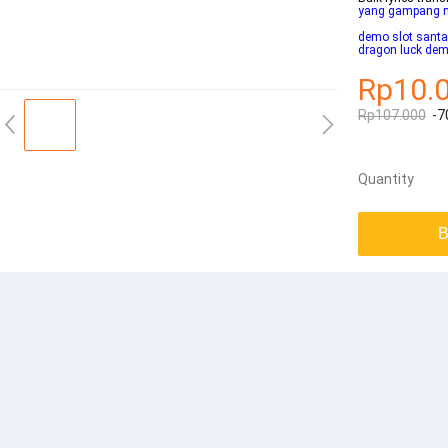
yang gampang 
demo slot santa 
dragon luck de
Rp10.
Rp107.000
-7
Quantity
B