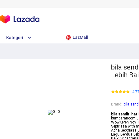
LazMall
Kategori
bila send
Lebih Ba
4.7
Brand
:
bila sendi
bila sendiri hati
kumparancom Lag
WowKeren Nov 11
Septriasa with 
Acha Septriasa 
Lagu Berdua Leb
Baik lyrics trans