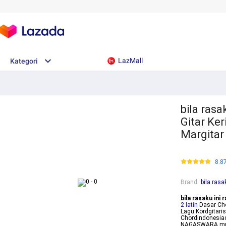
LazMall
Kategori
bila rasa
Gitar Ke
Margitar
8.8
Brand
:
bila rasa
bila rasaku ini 
2 latin
Dasar Cho
Lagu Kordgitari
Chordindonesiac
NAGASWARA musi