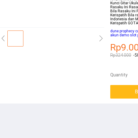
Kunci Gitar Uku
Rasaku Ini Rasa
Bila Rasaku Ini
Kerispatih Bila 
Indonesia dan M
Kerispatih GO
dune prophecy c
akun demo slot 
Rp9.0
Rp324.000
-5
Quantity
B