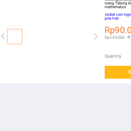
ruang Tabung d
mathematics
sbobet com logi
pola hoki
Rp90.
Rp144.000
-1
Quantity
B