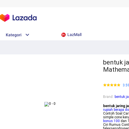
LazMall
Kategori
bentuk ja
Mathemat
3.5
Brand
:
bentuk ja
bentuk jaring j
rupiah berapa do
Contoh Soal Car
simple cone ke
bonus 100
dan T
Ciri Rumus Con
felexsegodnyaed