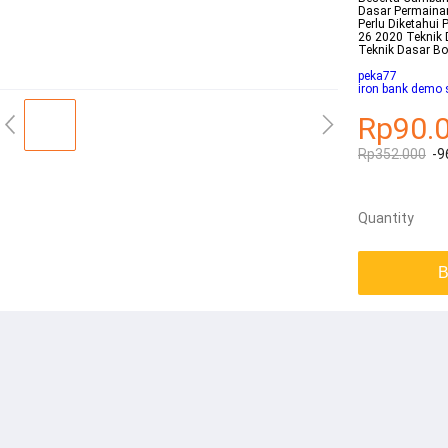
Dasar Permainan
Perlu Diketahui
26 2020 Teknik 
Teknik Dasar B
peka77
iron bank demo 
Rp90.
Rp352.000
-9
Quantity
B