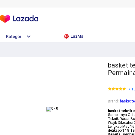
LazMall
Kategori
basket te
Permaina
7.1
Brand
:
basket t
basket teknik 
Gambarnya Oct 5
Teknik Dasar Bo
Wajib Diketahui
Lengkap May 16 
detiksport 18 T
Beserta Gambarn