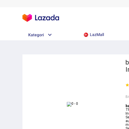
LazMall
Kategori
b
I
B
b
Th
In
Se
au
me
Sw