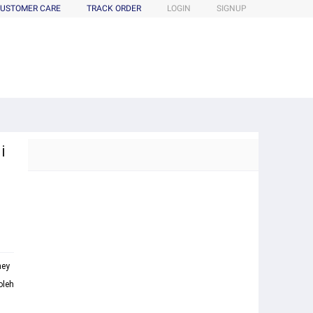
USTOMER CARE
TRACK ORDER
LOGIN
SIGNUP
i
ney
oleh