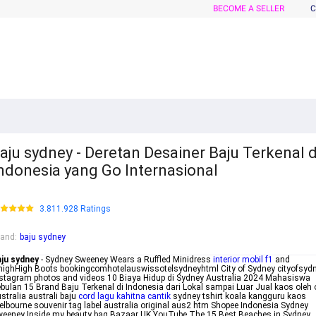
BECOME A SELLER
C
aju sydney - Deretan Desainer Baju Terkenal d
ndonesia yang Go Internasional
3.811.928 Ratings
rand
:
baju sydney
aju sydney
- Sydney Sweeney Wears a Ruffled Minidress
interior mobil f1
and
ighHigh Boots bookingcomhotelauswissotelsydneyhtml City of Sydney cityofsyd
stagram photos and videos 10 Biaya Hidup di Sydney Australia 2024 Mahasiswa
bulan 15 Brand Baju Terkenal di Indonesia dari Lokal sampai Luar Jual kaos oleh 
stralia australi baju
cord lagu kahitna cantik
sydney tshirt koala kangguru kaos
lbourne souvenir tag label australia original aus2 htm Shopee Indonesia Sydney
eeney Inside my beauty bag Bazaar UK YouTube The 15 Best Beaches in Sydney