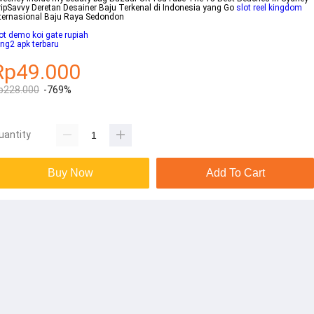
ipSavvy Deretan Desainer Baju Terkenal di Indonesia yang Go
slot reel kingdom
ternasional Baju Raya Sedondon
ot demo koi gate rupiah
ing2 apk terbaru
Rp49.000
p228.000
-769%
uantity
Buy Now
Add To Cart