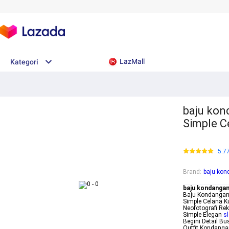
LazMall
Kategori
baju kon
Simple C
5.7
Brand
:
baju kon
baju kondangan
Baju Kondangan 
Simple Celana 
Neofotografi R
Simple Elegan
s
Begini Detail B
Outfit Kondanga