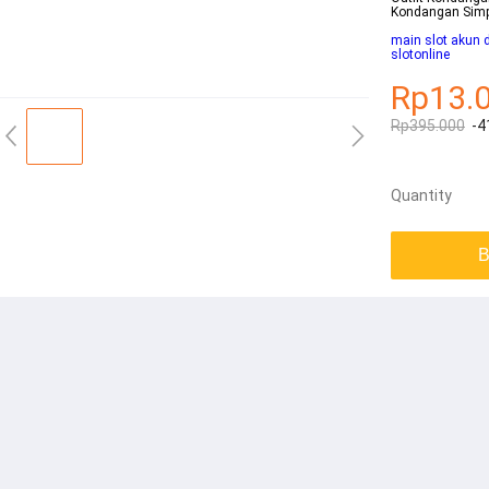
Kondangan Simp
main slot akun
slotonline
Rp13.
Rp395.000
-4
Quantity
B