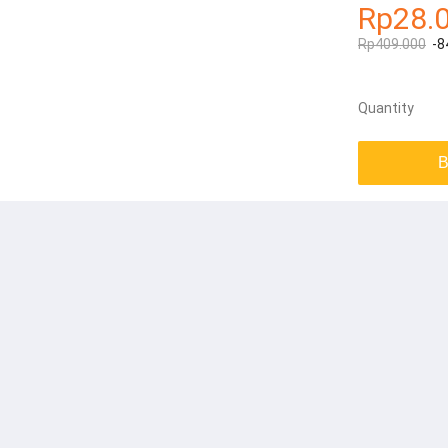
Rp28.
Rp409.000
-8
Quantity
B