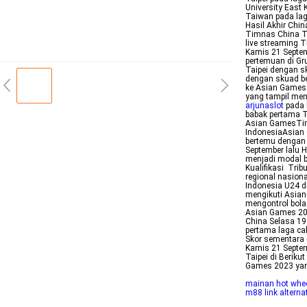
University East
Taiwan pada lag
Hasil Akhir Chi
Timnas China Ta
live streaming 
Kamis 21 Septem
pertemuan di Gr
Taipei dengan sk
dengan skuad be
ke Asian Games
yang tampil men
arjunaslot
pada 
babak pertama 
Asian GamesTim
IndonesiaAsian 
bertemu dengan 
September lalu 
menjadi modal b
Kualifikasi Trib
regional nasion
Indonesia U24 d
mengikuti Asian
mengontrol bola
Asian Games 202
China Selasa 1
pertama laga ca
Skor sementara
Kamis 21 Septem
Taipei di Beriku
Games 2023 ya
mainan hot whee
m88 link alterna