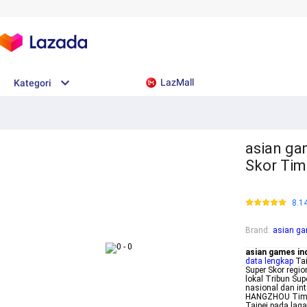
LazMall
Kategori
asian gam
Skor Tim
8.1
Brand
:
asian ga
asian games ind
data lengkap
Tai
Super Skor regio
lokal Tribun Sup
nasional dan in
HANGZHOU Timna
Taipei pada lag