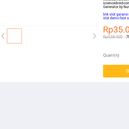
sciencedirectc
Generator by Nu
link slot garans
slot demo fast s
Rp35.
Rp538.000
-7
Quantity
B