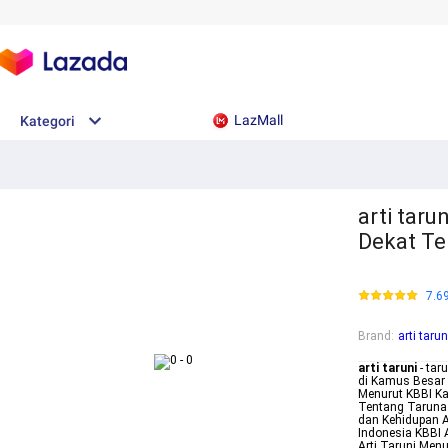
LazMall
Kategori
arti taru
Dekat Te
7.6
Brand
:
arti tarun
arti taruni
- tar
di Kamus Besar 
Menurut KBBI Ka
Tentang Taruna 
dan Kehidupan A
Indonesia KBBI 
Arti Taruni Men