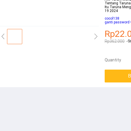
Tentang Taruna 
Itu Taruna Meng
19 2024
cocol138
ganti password 
Rp22.
Rp362.000
-9
Quantity
B