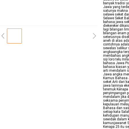
banyak tradisi 
Jawa yang terde
satunya makna p
selawe seket da
Selawe Seket Bah
bahasa jawa sek
diekereker dikai
lagi bilangan l
bilangan enam p
seterusnya dise
aneh di atas ad
contohnya adala
sewelas selikur
angkaangka ters
membahas angka
siji loro telu I
bahasa Jawa Pi
bahasa kiasan 
arti mendalam se
Jawa angka meru
Kamus Bahasa Ja
seket Arti dari
jawa lainnya eke
teremuk Kenapa 
penyimpangan po
mendalam jika d
seksama penyim
kepulauan melay
Bahasa dan sast
setiap kata Sal
kehidupan manus
sewidak dalam 
kamusjawanet Se
Kenapa 25 itu se