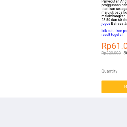
Penyebutan Angk
penggunaan baha
diartikan sebag
merujuk pada ko
melambangkan se
25 50 dan 60 d
jogos
Bahasa Ja
lirik putuskan 
result togel all
Rp61.
Rp320.000
-9
Quantity
B