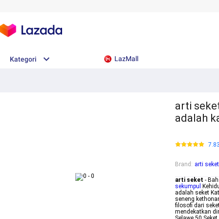
LazMall
Kategori
arti seke
adalah 
7.8
Brand
:
arti seket
arti seket
- Ba
sekumpul
Kehidu
adalah seket Ka
seneng kethonan
filosofi dari s
mendekatkan di
Selawe 50 Seke