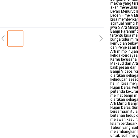
makna yang terse
akan menelusuri 
Deras Menurut I
Depan FimelA Mi
bisa memberikan
spiritual mimpi
jiwa 5 Arti Mim
Banjir Paramimp
tertentu bisa m
bunga tidur mimp
kemudian terbaw
dan Penjelasan 
Arti mimpi hujan
ketidakberdayaa
Kamu berusaha m
Maksud dan Arti
balik pesan dar
Banjir Videos f
diartikan sebag
kehidupan seseor
hal ini bisa men
Hujan Deras Per
pertanda kekur
melihat banjir 
diartikan sebag
Arti Mimpi Banj
Hujan Deras Sum
bersamaan itu ar
bertahan hidup
melawan kesulita
Islam berdasar
Tahun yang Baik
melambangkan ba
untuk lebih men