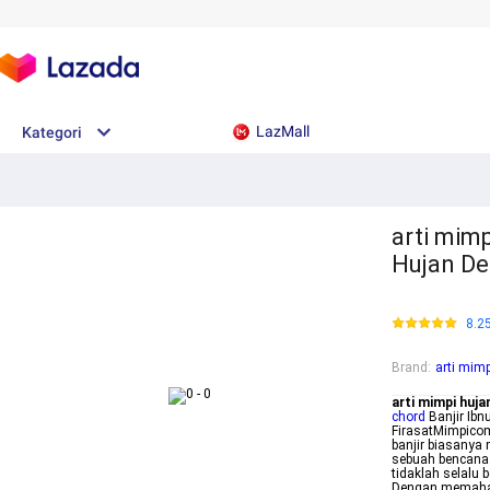
LazMall
Kategori
arti mimp
Hujan De
8.2
Brand
:
arti mimp
arti mimpi huja
chord
Banjir Ibn
FirasatMimpicom
banjir biasanya
sebuah bencana 
tidaklah selalu 
Dengan memahami