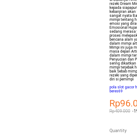
rezeki Dream Mi
kepada siapapu
kebanjiran akan 
sangat nyata Ban
mimpi tentang h
emosi yang dira
Emosional Huja
sedang merasa 
proses melepask
bencana alam yan
dalam mimpi ar
Mimpi ini juga 
masa depan Arti 
dalam mimpi ter
Penyucian dan P
sering dikaitka
mimpi terjebak 
baik Sebab mimp
rezeki yang dip
diri si pemimpi
pola slot gacor h
beres69
Rp96.
Rp409.000
-1
Quantity