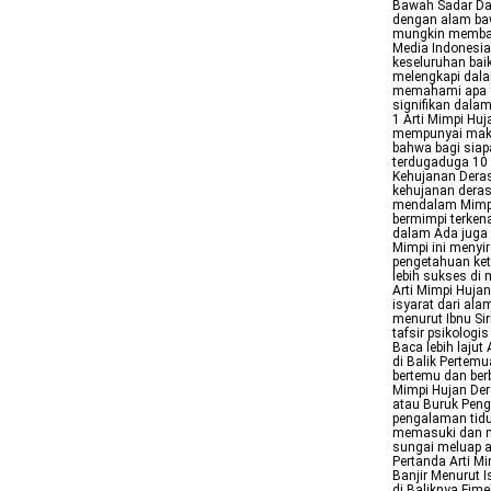
Bawah Sadar Da
dengan alam baw
mungkin membawa
Media Indonesia
keseluruhan bai
melengkapi dal
memahami apa ya
signifikan dala
1 Arti Mimpi Hu
mempunyai makna
bahwa bagi siap
terdugaduga 10 
Kehujanan Deras
kehujanan deras
mendalam Mimpi
bermimpi terken
dalam Ada juga 
Mimpi ini meny
pengetahuan ke
lebih sukses di
Arti Mimpi Hujan
isyarat dari ala
menurut Ibnu Si
tafsir psikologi
Baca lebih laju
di Balik Pertem
bertemu dan berb
Mimpi Hujan Der
atau Buruk Peng
pengalaman tidu
memasuki dan me
sungai meluap a
Pertanda Arti M
Banjir Menurut 
di Baliknya Fim