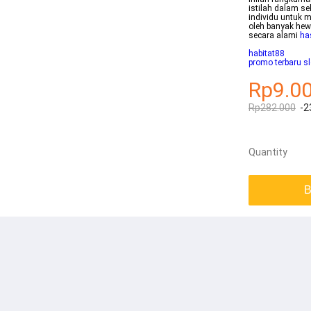
istilah dalam s
individu untuk 
oleh banyak hew
secara alami
ha
habitat88
promo terbaru s
Rp9.0
Rp282.000
-2
Quantity
B