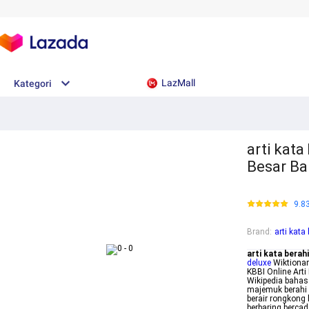
LazMall
Kategori
arti kata
Besar Ba
9.8
Brand
:
arti kata
arti kata berahi
deluxe
Wiktionar
KBBI Online Art
Wikipedia bahasa
majemuk berahi 
berair rongkong
berbaring berca