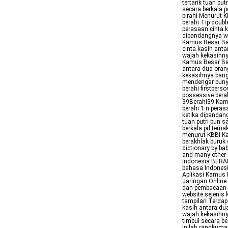
tertarik tuan pu
secara berkala p
birahi Menurut 
berahi Tip doubl
perasaan cinta k
dipandangnya waj
Kamus Besar Bah
cinta kasih anta
wajah kekasihny
Kamus Besar Bah
antara dua oran
kekasihnya bangk
mendengar bunyib
berahi firstpers
possessive berah
39Berahi39 Kam
berahi 1 n peras
ketika dipandan
tuan putri pun s
berkala pd terna
menurut KBBI Ka
berakhlak buruk 
dictionary by ba
and many other 
Indonesia BERA
bahasa Indonesi
Aplikasi Kamus 
Jaringan Online
dan pembacaan a
website sejenis 
tampilan Terdapa
kasih antara du
wajah kekasihnya
timbul secara be
Inilah rangkuma