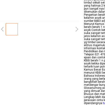
timbul sekali s
yang hatinya 2 k
pun sangat nya k
ditemukan dalam 
Pengertian berah
kelamin asyik a
sumber kbbi3 adj
Menurut Kamus B
berahi berahi 1 
asyik Contoh ke
suka sangat tert
jenis kelamin a
suka sangat tert
yg timbul secara
entrus majemukb
informasi kont
Pendidikan dan
Telepon 021 47
ejaan dan cont
KBBI berahi 1 n 
asyik ketika di
tertarik tuan pu
Kamus Besar Bah
menurut KBBI be
Bahasa Indonesia
orang yang berl
bangkitlah berah
mendengar bunyi
Glosariumorg ad
yang dimuat dari
khusus dan mata
Lengkap lebih d
perasaan cinta k
dipandangnya
t