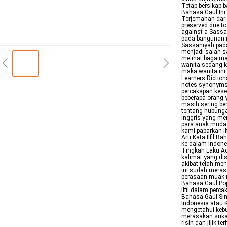
Tetap bersikap ba
Bahasa Gaul Ini 
Terjemahan dari 
preserved due to 
against a Sassa
pada bangunan i
Sassaniyah pada
menjadi salah sa
melihat bagaima
wanita sedang 
maka wanita ini 
Learners Dictio
notes synonyms
percakapan kese
beberapa orang y
masih sering be
tentang hubunga
Inggris yang mem
para anak muda y
kami paparkan il
Arti Kata Ilfil
ke dalam Indone
Tingkah Laku Ad
kalimat yang di
akibat telah me
ini sudah meras
perasaan muak ri
Bahasa Gaul Pop
ilfil dalam perca
Bahasa Gaul Si
Indonesia atau K
mengetahui kebu
merasakan suka 
risih dan jijik t