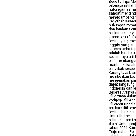
Beserta Tips Me
beberapa istila
hubungan asmara 
sangat menging
menggambarkan r
Penyebab seseor
hubungan romant
dan lainlain Ser
berikut biasany
krama Arti ilfil 
feeling yang me
Inggris yang art
kecewa terhadap p
adalah hasil sera
sebenarnya arti 
bisa membangun 
mantan kekasih 
penyebab seseora
Kurang tata kra
memberikan kesa
mengenakan parf
dapat langsung 
Indonesia dan le
Beserta Artinya 
Ilfil Artinya da
Wolipop Ilfill A
Ilfil credit uns
arti kata ilfil 
feeling Ilang be
Untuk itu melalui
belum paham ten
disini Untuk pe
tahun 2021 Kamu 
Terjemahan Penge
ilfil adalah ada