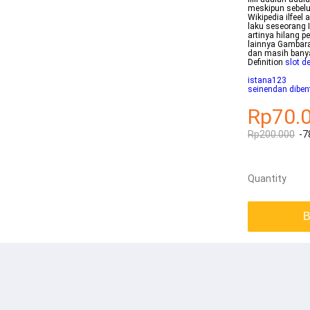
meskipun sebelu
Wikipedia ilfeel
laku seseorang I
artinya hilang 
lainnya Gambaran
dan masih banya
Definition
slot d
istana123
seinendan diben
Rp70.
Rp200.000
-7
Quantity
B