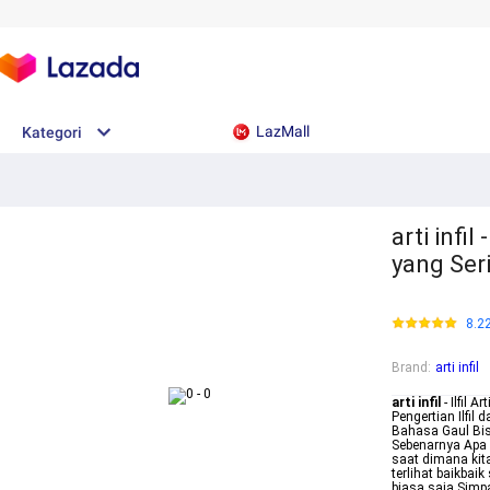
LazMall
Kategori
arti infi
yang Ser
8.2
Brand
:
arti infil
arti infil
- Ilfil 
Pengertian Ilfil
Bahasa Gaul Bis
Sebenarnya Apa 
saat dimana kit
terlihat baikbai
biasa saja Simp