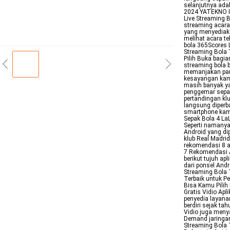
selanjutnya adal
2024 YATEKNO Ini
Live Streaming 
streaming acara
yang menyediaka
melihat acara t
bola 365Scores L
Streaming Bola 
Pilih Buka bagi
streaming bola
memanjakan para
kesayangan kamu
masih banyak ya
penggemar sepak 
pertandingan klu
langsung diperba
smartphone kamu
Sepak Bola 4 La
Seperti namanya
Android yang di
klub Real Madrid
rekomendasi 8 ap
7 Rekomendasi A
berikut tujuh ap
dari ponsel And
Streaming Bola T
Terbaik untuk Pe
Bisa Kamu Pilih
Gratis Vidio Apl
penyedia layanan
berdiri sejak t
Vidio juga meny
Demand jaringan 
Streaming Bola 