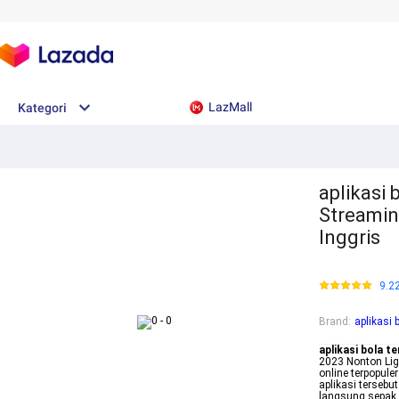
LazMall
Kategori
aplikasi 
Streamin
Inggris
9.2
Brand
:
aplikasi 
aplikasi bola t
2023 Nonton Liga
online terpopule
aplikasi tersebu
langsung sepak 