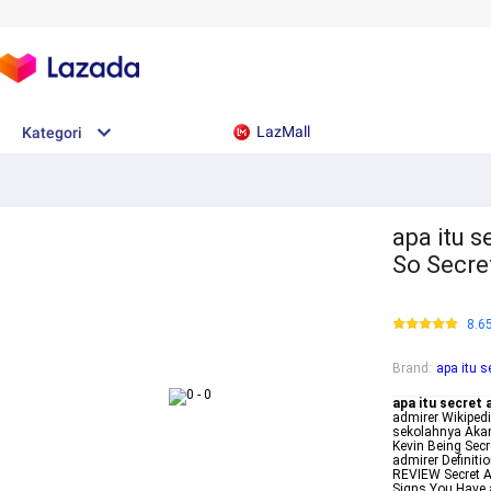
LazMall
Kategori
apa itu s
So Secre
8.6
Brand
:
apa itu s
apa itu secret 
admirer Wikipedi
sekolahnya Akan
Kevin Being Secr
admirer Definiti
REVIEW Secret A
Signs You Have 