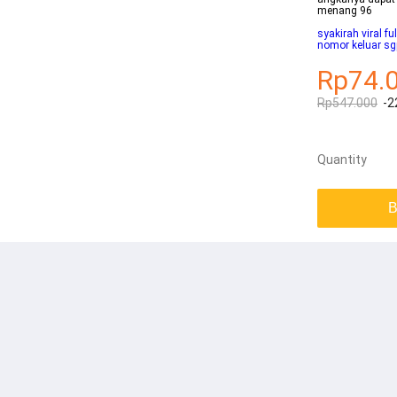
menang 96
syakirah viral f
nomor keluar sg
Rp74.
Rp547.000
-2
Quantity
B