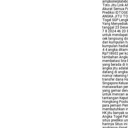
ampboilerplate
Toto Jitu Link A
Akurat Semua Pa
Prediksi IDTOGE
ANGKA JITU TOT
Togel SGP Lengka
Yang Menyediaka
tanggal 23 Dese
7 8 2024 46 2D 
untuk mendapatk
cek langsung dis
dari kumpulan h
kumpulan hadia
4 4 angka ditam
Rp718602 per k
tambahan Angka 
membatasi line 
yang berada di 
angka jitu adal
datang di angka
nomor rekening 
transfer dana H
Singapore Kelua
menawarkan pen
yang gemar den
untuk mencari a
tantangan Kepu
Hongkong Pools 
para pemain Pem
membutuhkan inf
HK jitu banyak s
Angka Togel Pal
situs prediksi u
harinya Situs in
angkanya dapat