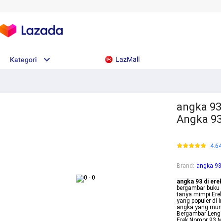
LazMall
Kategori
angka 93 
Angka 93
4.6
Brand
:
angka 93 
angka 93 di ere
bergambar buku 
tanya mimpi Ere
yang populer di 
angka yang munc
Bergambar Lengk
Erek Nomor 93 M