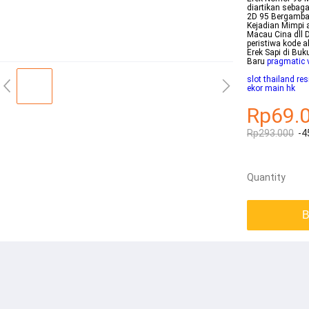
diartikan sebag
2D 95 Bergambar
Kejadian Mimpi 
Macau Cina dll 
peristiwa kode 
Erek Sapi di Bu
Baru
pragmatic v
slot thailand re
ekor main hk
Rp69.
Rp293.000
-4
Quantity
B