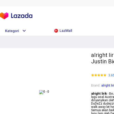
LazMall
Kategori
alright l
Justin B
3.6
Brand
:
alright lir
alright lirik
- Be
lagu asal Austra
dinyanyikan oleh
DuDeZz dudezz05
walk away let he
Semua akan baikb
lagu lain oleh 