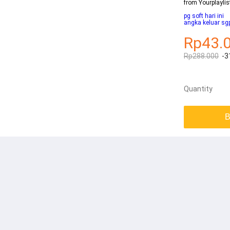
from Yourplaylis
pg soft hari ini
angka keluar sgp
Rp43.
Rp288.000
-3
Quantity
B