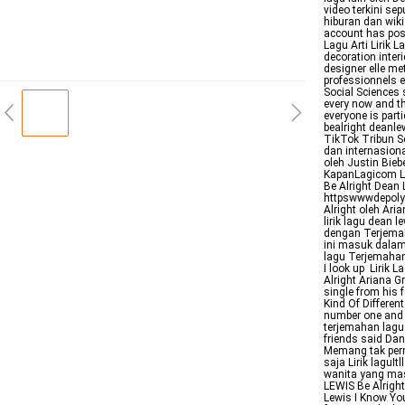
video terkini se
hiburan dan wik
account has pos
Lagu Arti Lirik L
decoration interi
designer elle me
professionnels et
Social Sciences s
every now and th
everyone is part
bealright deanle
TikTok Tribun Se
dan internasiona
oleh Justin Biebe
KapanLagicom Li
Be Alright Dean
httpswwwdepolyri
Alright oleh Ari
lirik lagu dean 
dengan Terjemah
ini masuk dalam
lagu Terjemahan
I look up Lirik 
Alright Ariana 
single from his 
Kind Of Differen
number one and w
terjemahan lagu
friends said Dan
Memang tak perna
saja Lirik laguI
wanita yang ma
LEWIS Be Alright
Lewis I Know Yo