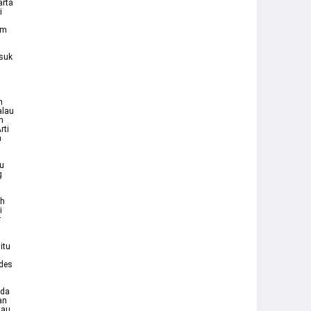
arta
i
um
asuk
h
alau
h
rti
h
lu
g
ah
i
r
itu
odes
nda
an
tau