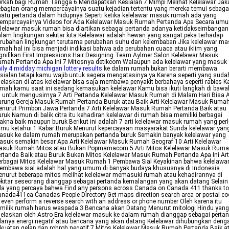
rkah bagi Rumah Tangga 6 Mendapatkan Kesialan 7 Mimpi Melihat Kelelawar Jak
bagian orang mempercayainya suatu kejadian tertentu yang mereka temui sebaga
atu pertanda dalam hidupnya Seperti ketika kelelawar masuk rumah ada yang
empercayainya Videos for Ada Kelelawar Masuk Rumah Pertanda Apa Secara um
lelawar masuk rumah bisa diartikan sebagai pertanda adanya ketidakseimbangan
lam lingkungan sekitar kita Kelelawar adalah hewan yang sangat peka terhadap
rubahan lingkungan terutama perubahan suhu dan kelembaban Jika kelelawar m
mah hal ini bisa menjadi indikasi bahwa ada perubahan cuaca atau iklim yang
gnifikan First Impressions Hair Designing Team Aylmer Salon Kelelawar Masuk
mah Pertanda Apa Ini 7 Mitosnya detikcom Walaupun ada kelelawar yang masuk
ily 4 midday michigan lottery results
ke dalam rumah bukan berarti membawa
sialan tetapi kamu wajib untuk segera mengatasinya ya Karena seperti yang suda
jelaskan di atas kelelawar bisa saja membawa penyakit berbahaya seperti rabies K
mah kamu saat ini sedang kemasukan kelelawar Kamu bisa ikuti langkah di bawa
i untuk mengusirnya 7 Arti Pertanda Kelelawar Masuk Rumah di Malam Hari Bisa A
rung Gereja Masuk Rumah Pertanda Buruk atau Baik Arti Kelelawar Masuk Ruma
nurut Primbon Jawa Pertanda 7 Arti Kelelawar Masuk Rumah Pertanda Baik atau
ruk Namun di balik citra itu kehadiran kelelawar di rumah bisa memiliki berbagai
kna baik maupun buruk Berikut ini adalah 7 arti kelelawar masuk rumah yang per
mu ketahui 1 Kabar Buruk Menurut kepercayaan masyarakat Sunda kelelawar yan
asuk ke dalam rumah merupakan pertanda buruk Semakin banyak kelelawar yang
suk semakin besar Apa Arti Kelelawar Masuk Rumah Geograf 10 Arti Kelelawar
asuk Rumah Mitos atau Bukan Popmamacom 5 Arti Mitos Kelelawar Masuk Rum
rtanda Baik atau Buruk Bukan Mitos Kelelawar Masuk Rumah Pertanda Apa Ini Art
rbagai Mitos Kelelawar Masuk Rumah 1 Pembawa Sial Keyakinan bahwa kelelawa
embawa sial adalah hal yang umum di banyak budaya khususnya di Indonesia
nurut beberapa mitos melihat kelelawar memasuki rumah atau kehadirannya di
kitar seseorang dianggap sebagai pertanda kemalangan yang akan datang Selain 
a yang percaya bahwa Find any persons across Canada on Canada 411 thanks to
nada411ca Canadas People Directory Get maps direction search area or postal c
 even perform a reverse search with an address or phone number Oleh karena itu
milik rumah harus waspada 3 Bencana akan Datang Menurut mitologi Hindu yang
jelaskan oleh Astro Era kelelawar masuk ke dalam rumah dianggap sebagai perta
anya energi negatif atau bencana yang akan datang Kelelawar dihubungkan deng
kuatan gelap dan rohroh negatif 7 Mitos Kelelawar Masuk Rumah Pertanda Baik a