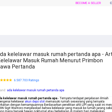
BECOME A SELLER
C
da kelelawar masuk rumah pertanda apa - Art
elelawar Masuk Rumah Menurut Primbon
awa Pertanda
6.587.703 Ratings
rand
:
ada kelelawar masuk rumah pertanda apa
da kelelawar masuk rumah pertanda apa
- Ternyata terdapat penjelasan ilmiah
engenai kelelawar
akun depo slot
memasuki rumah seseorang yang ternyata
rkaitan dengan kemampuannya Berdasarkan penelitian ahli LIPI yang saat ini men
IN Sigit Wantoro menjelaskan bahwa kelelawar yang masuk ke rumah jarang seka
ng mana banyak hewan nokturnal atau berkeliaran di malam hari melakukan