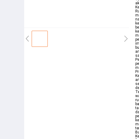
ak
Ke
Ru
m
na
ke
be
ke
ma
pe
im
bu
an
sa
Pe
pe
ma
Pr
Ke
ar
s
de
Te
wa
ru
ba
t
d
pe
ke
m
te
Bu
Ke