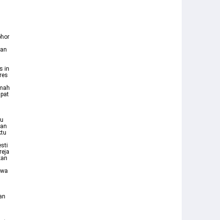
n
phor
gan
s in
res
umah
mpat
tu
kan
ktu
sti
reja
kan
awa
an