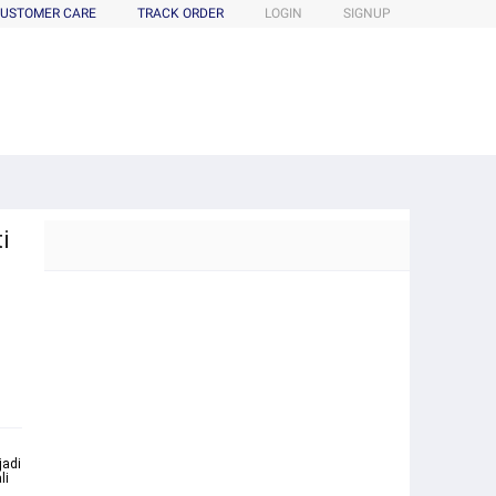
USTOMER CARE
TRACK ORDER
LOGIN
SIGNUP
i
jadi
li