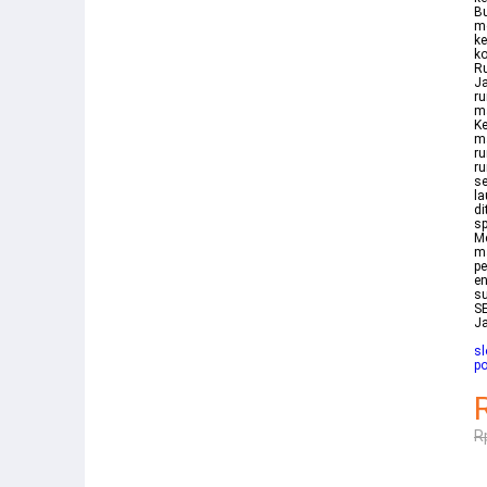
Bu
me
ke
ko
R
Ja
ru
m
Ke
m
ru
ru
se
la
di
sp
Me
ma
pe
en
su
S
J
s
po
R