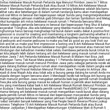
tivitas Kelelawar Masuk Rumah Pertanda Apa Menurut Primbon Jawa Ini 7 Mitos
lelawar Masuk Rumah Pertanda Baik Atau Buruk 10 Mitos Arti Kelelawar Masuk
mah 1 Membawa Kabar Buruk Mitos pertama tentang kelelawar adalah bila kamu
elihat satu ekor beterbangan di dalam rumah tandanya kamu akan mendapatkan
sib sial Mitos ini berasal dari kepercayaan rakyat Sunda yang menginterpretasika
lelawar sebagai jelmaan makhluk gaib Dihimpun dari laman Symbolism and Meta
rikut kumpulan arti mitos kelelawar masuk rumah 1 Pertanda bencana Mitos
lelawar sebagai pertanda bencana ini berasal dari kepercayaan Feng Shui di kalan
syarakat Tionghoa Jika ada kelelawar yang tibatiba masuk ke dalam rumah
nghuninya harus bersiap menghadapi hal buruk dalam waktu dekat A positive first
pression is crucial for creating and maintaining a longterm partnership whether it i
siness or your personal life Also available Reflexologydeep muscle therapy manicu
d pedicures and master pedicures to make you feel as good as you look Visit our
lon and let us make your first impression a lasting one 8 Arti Kelelawar Masuk R
rtanda Baik atau Buruk Namun kelelawar mungkin saja tersesat atau mencari te
rlindungan dan kehadiran mereka tidak selalu membawa pertanda buruk Untuk itu
ri kita jelajahi lebih dalam tentang arti dari kelelawar yang masuk rumah menurut
imbon Jawa 7 Arti Pertanda Kelelawar Masuk Rumah di Malam Hari Bisa Jadi
datangan Tamu Tak Kasat Mata pixabay 1 1 Pertanda datangnya rezeki Salah sa
ti kelelawar masuk rumah menurut Primbon Jawa yaitu sebagai pertanda rezeki a
egera datang Bahkan penghuni rumah akan mendapatkan rezeki dalam jangka wa
kat Baca Juga Firasat Kedutan Menurut Primbon Jawa Ternyata Ini Artinya Jika
rjadi di Area Wajah Ada atau tidak ada si burung gereja datang ke rumah Anda me
spada dengan ragam bencana alam 3 Mendapat rezeki tak terduga Arti burung ge
mah menurut primbon Jawa merupakan pertanda baik bagi pemilik rumah Disebut
hwa jika ada burung gereja masuk ke sebuah hunian si pemilik akan kedatangan
amu yang membawa kabar baik 6 Arti Kelelawar Masuk Rumah Menurut Primbon J
an Budaya 1 Nasib buruk kepada pemilik rumah PexelsBREAKS OUT Kepercayaan
rtama tentang arti kelelawar masuk rumah mengartikan nasib buruk akan datang
pada pemilik rumah Mitos ini berasal dari kepercayaan masyarakat Sunda yang
enganggap bahwa kelelawar merupakan jelmaan makhluk gaib Menurut kepercaya
rsebut semakin banyak kelelawar yang Free People Search Reverse Phone Lookup
siness Telephone 10 Arti Kelelawar Masuk Rumah Pertanda Baik atau Buruk
lelawar Jadijadian 3 Mendapatkan Keberuntungan 4 Kelelawar Mati di Rumah 5