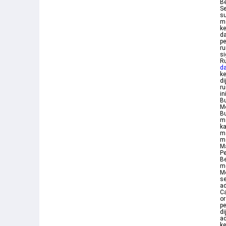
Be
Se
su
m
ke
da
pe
ru
si
Ru
da
ke
di
ru
in
Bu
Me
Bu
ma
ka
m
ma
M
Pe
Be
m
Me
se
ad
Ca
or
pe
di
ad
ke