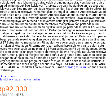
ruk Mungkin ada lubang retak atau celah di dinding atap atau ventilasi yang bisa
njadi pintu masuk bagi kelelawar Tutup atau perbaiki bagianbagian tersebut agar
lelawar tidak bisa masuk lagi Jaga kebersihan dan kesehatan rumah Bersihkan je
toran atau bulu kelelawar yang mungkin tertinggal di rumah 6 Arti Kelelawar Masu
umah Fakta atau Hoaks evermoscom Arti Kelelawar Masuk Rumah Menurut Primb
wa credit unsplash 1 Pertanda Kematian Menurut primbon Jawa kelelawar masuk
mah mempunyai arti tersendiri Masyarakat seringkali percaya bahwa jika kelelawa
asuk ke dalam rumah hal itu akan membawa malapetaka dan pertanda buruk
lelawar masuk ke dalam rumah itu diyakini sebagai pertanda Ilustrasi Arti kelelaw
asuk rumah menurut Primbon Jawa 3 Pertanda datangnya rezeki Kelelawar masu
mah juga dapat diartikan sebagai pertanda baik Hal itu jika kelelawar yang masuk
mah berukuran kecil dan berputar berlawanan arah jarum jam Peristiwa itu diperca
bagai pertanda rezeki yang akan segera datang Namun ular berbisa ada di karang
ut 37 Satusatunya mamalia asli Fiji adalah kelelawar buah dan enam varietas daa
temukan di kepulauan Fiji termasuk rubah terbang berwajah kera yaitu salah satu
esies kelelawar buah paling primitif 38 Para pengunjung Fiji sering disambut deng
ke yaitu penampilan joget yang telah melegenda 39 2 Pertanda Buruk Arti kelelaw
suk rumah juga bisa menjadi pertanda buruk yang harus kamu waspadai sebaga
ncegahan Mitos ini muncul dari tafsir agama Hindu dan konon dapat menimbulka
ergi negatif mulai dari penghuni rumah menjadi mudah sakit masalah bertubitubi
lit mendapatkan rezeki hingga hal buruk lainnya 3 51 FAKTA MENARIK TENTANG F
EMESTAFAKTA Benarkah Ada Kelelawar di Rumah
drawing muslim
Pertanda Sial I
awabannya
lot demo kong
la slot olympus maxwin hari ini
Rp92.000
p203.000
-416%