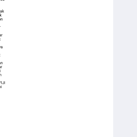
jak
k
on
r
ar
k
ya
t
an
ar
i
n
IJI
ni