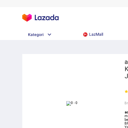
LazMall
Kategori
a
K
J
B
a
m
be
BR
Ya